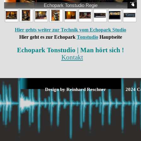
Echopark Tonstudio Regie
Hier gehts weiter zur Technik vom Echopark Studio
Hier geht es zur Echopark
Tonstudio
Hauptseite
Echopark
Tonstudio | Man hört sich !
Kontakt
Design by Reinhard Reschner
2024 C