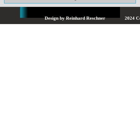
Design by Reinhard Reschner
2024 C