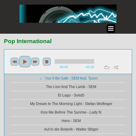
Pop International
00:00
01:29
You´ll Be Safe - SEM feat. Tyson
The Lion And The Lamb - SEM
El Lago - Solid5
My Dream In The Morning Light - Stefan Wolfinger
Kiss Me Before The Sunrise - Lady N
Hero - SEM
Auf in die Botanik - Walter Stöger